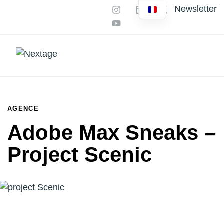
Newsletter
Nos services
Vos besoins
Productions IA
PUBLIÉ
DANS
AGENCE
:
Adobe Max Sneaks –
Project Scenic