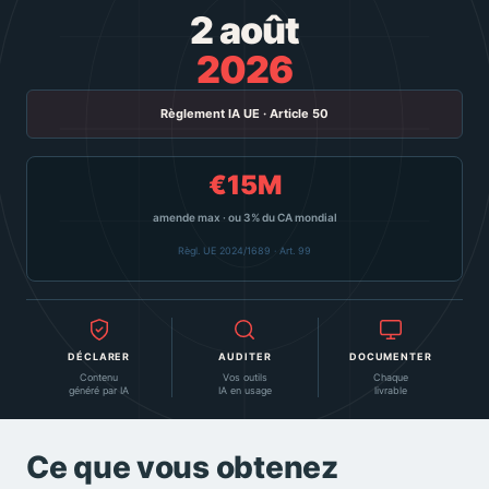
2 août
2026
Règlement IA UE · Article 50
€15M
amende max · ou 3% du CA mondial
Règl. UE 2024/1689 · Art. 99
DÉCLARER
AUDITER
DOCUMENTER
Contenu
Vos outils
Chaque
généré par IA
IA en usage
livrable
Ce que vous obtenez