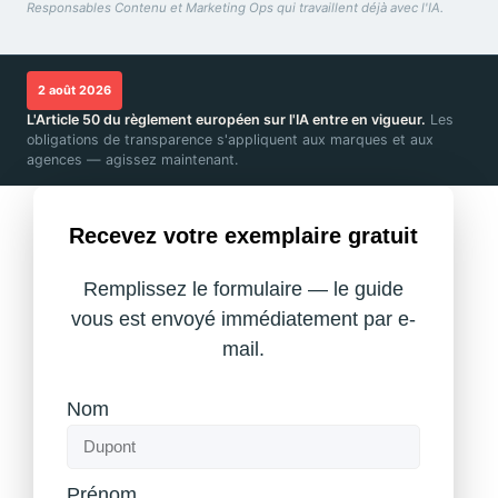
Responsables Contenu et Marketing Ops qui travaillent déjà avec l'IA.
2 août 2026
L'Article 50 du règlement européen sur l'IA entre en vigueur.
Les
obligations de transparence s'appliquent aux marques et aux
agences — agissez maintenant.
Recevez
votre
exemplaire
gratuit
Remplissez le formulaire — le guide
vous est envoyé immédiatement par e-
mail.
Nom
Prénom