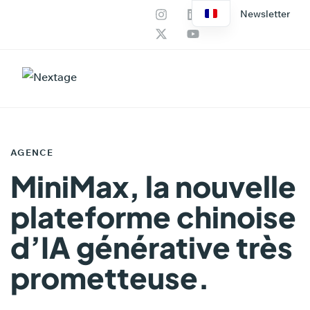
Newsletter
Nos services
Productions IA
PUBLIÉ
DANS
AGENCE
:
MiniMax, la nouvelle
plateforme chinoise
d’IA générative très
prometteuse.