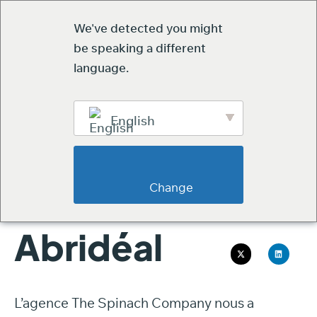
Newsletter
We've detected you might
be speaking a different
language.
ABRID
English
                        Change                    
JIM DIGITART
Abridéal
L’agence The Spinach Company nous a