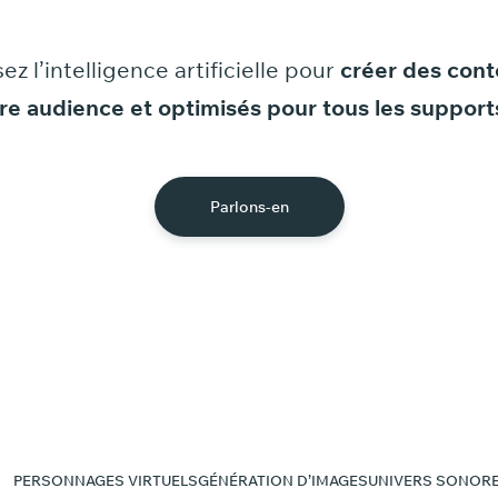
sez
l’intelligence
artificielle
pour
créer
des
cont
re
audience
et
optimisés
pour
tous
les
support
Parlons-en
PERSONNAGES VIRTUELS
GÉNÉRATION D’IMAGES
UNIVERS SONOR