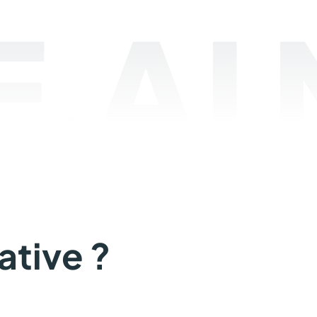
.AI
ative ?