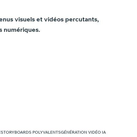
enus
visuels
et
vidéos
percutants,
s
numériques.
E
STORYBOARDS POLYVALENTS
GÉNÉRATION VIDÉO IA