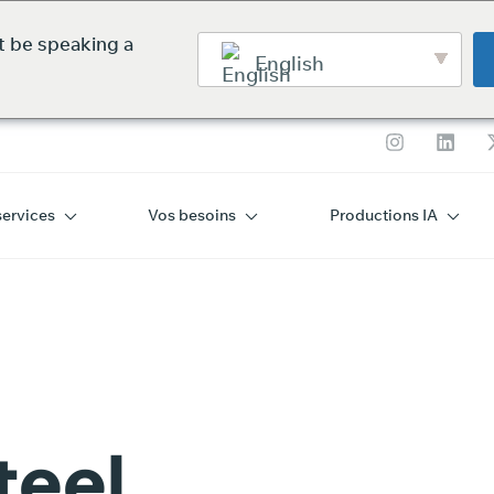
t be speaking a
English
services
Vos besoins
Productions IA
DS O
teel