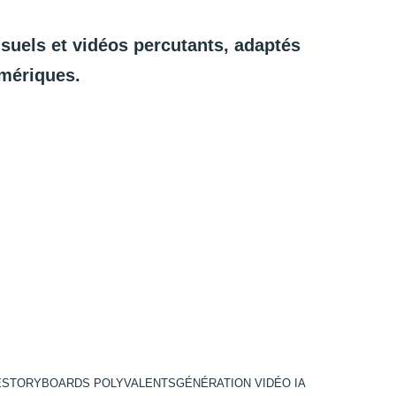
isuels
et
vidéos
percutants,
adaptés
mériques.
E
STORYBOARDS POLYVALENTS
GÉNÉRATION VIDÉO IA