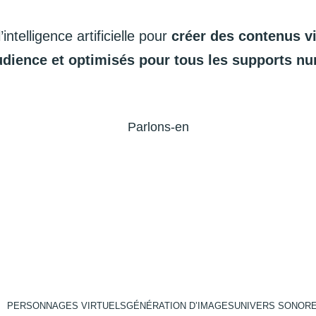
l’intelligence
artificielle
pour
créer
des
contenus
v
udience
et
optimisés
pour
tous
les
supports
nu
Parlons-en
PERSONNAGES VIRTUELS
GÉNÉRATION D’IMAGES
UNIVERS SONOR