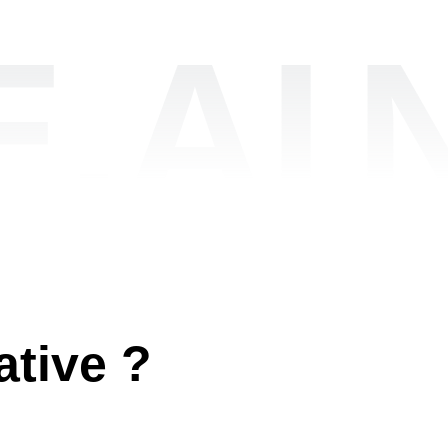
.AI
ative ?