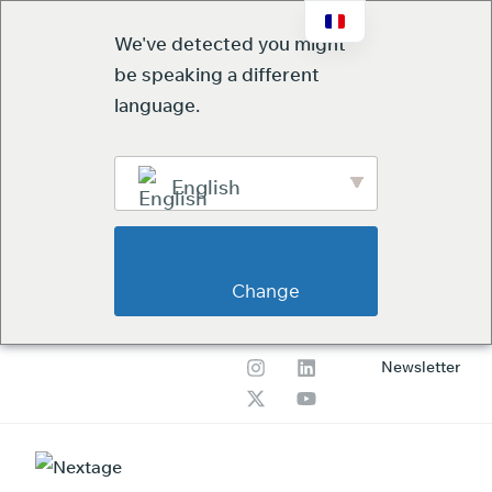
We've detected you might
be speaking a different
language.
English
                        Change                    
Newsletter