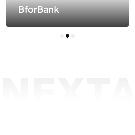
BforBank
1
2
3
NEXTA