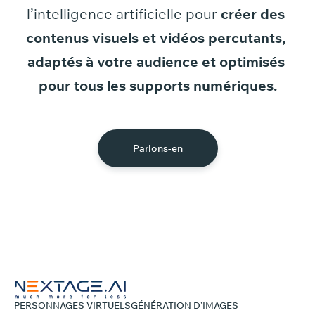
l’intelligence
artificielle
pour
créer
des
contenus
visuels
et
vidéos
percutants,
adaptés
à
votre
audience
et
optimisés
pour
tous
les
supports
numériques.
Parlons-en
PERSONNAGES VIRTUELS
GÉNÉRATION D’IMAGES