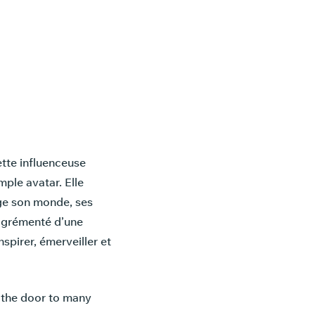
tte influenceuse
mple avatar. Elle
age son monde, ses
 agrémenté d’une
nspirer, émerveiller et
g the door to many