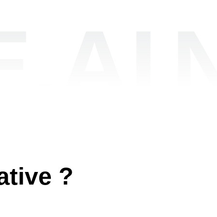
.AI
ative ?