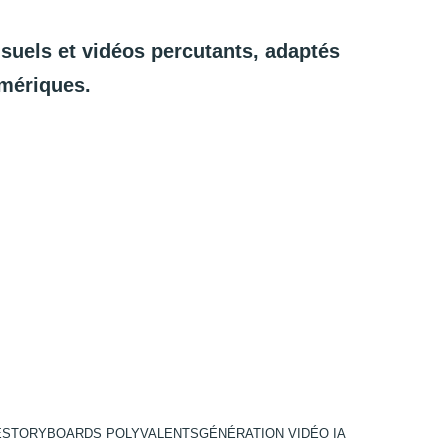
isuels
et
vidéos
percutants,
adaptés
mériques.
E
STORYBOARDS POLYVALENTS
GÉNÉRATION VIDÉO IA