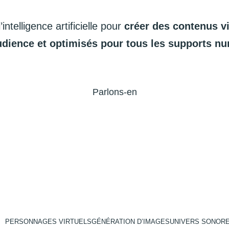
l’intelligence
artificielle
pour
créer
des
contenus
v
udience
et
optimisés
pour
tous
les
supports
nu
Parlons-en
PERSONNAGES VIRTUELS
GÉNÉRATION D’IMAGES
UNIVERS SONOR