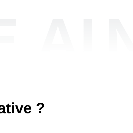
.AI
ative ?