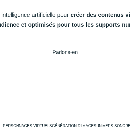
l’intelligence
artificielle
pour
créer
des
contenus
v
udience
et
optimisés
pour
tous
les
supports
nu
Parlons-en
PERSONNAGES VIRTUELS
GÉNÉRATION D’IMAGES
UNIVERS SONOR