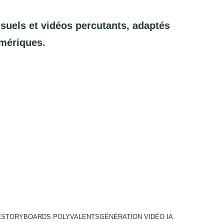
isuels
et
vidéos
percutants,
adaptés
mériques.
E
STORYBOARDS POLYVALENTS
GÉNÉRATION VIDÉO IA