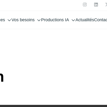
ces
Vos besoins
Productions IA
Actualités
Contac
VIN 
n