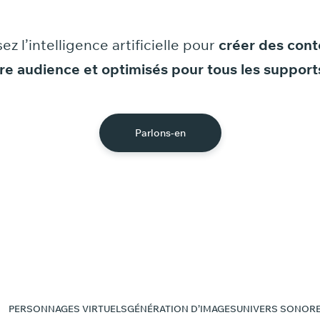
sez
l’intelligence
artificielle
pour
créer
des
cont
re
audience
et
optimisés
pour
tous
les
support
Parlons-en
PERSONNAGES VIRTUELS
GÉNÉRATION D’IMAGES
UNIVERS SONOR