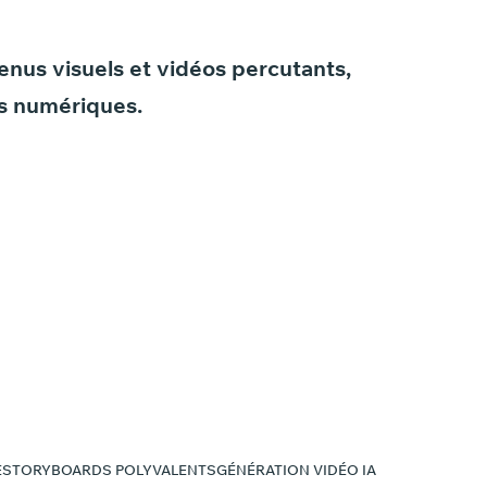
enus
visuels
et
vidéos
percutants,
s
numériques.
E
STORYBOARDS POLYVALENTS
GÉNÉRATION VIDÉO IA