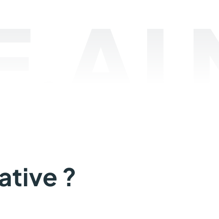
.AI
ative ?