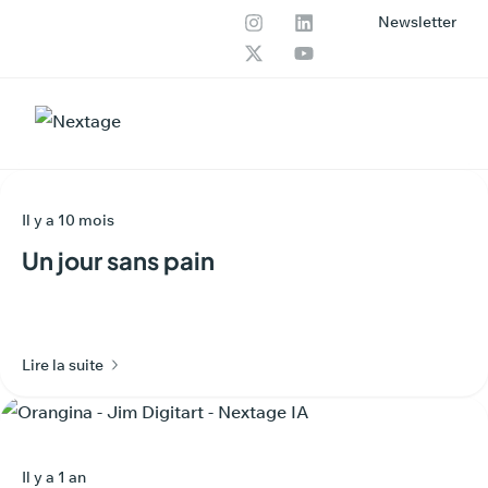
Newsletter
Nos services
Productions IA
Il y a 10 mois
Un jour sans pain
Lire la suite
Il y a 1 an